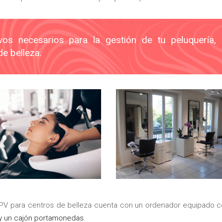
vos necesarios para la gestión de tu peluquería,
de belleza.
 TPV para centros de belleza cuenta con un ordenador equipado 
 y un cajón portamonedas
.