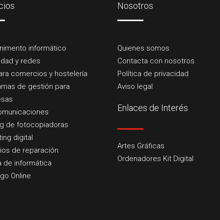
cios
Nosotros
nimento informático
Quienes somos
idad y redes
Contacta con nosotros
ra comercios y hostelería
Política de privacidad
amas de gestión para
Aviso legal
sas
Enlaces de Interés
omunicaciones
ng de fotocopiadoras
ing digital
Artes Gráficas
ios de reparación
Ordenadores Kit Digital
 de informática
go Online