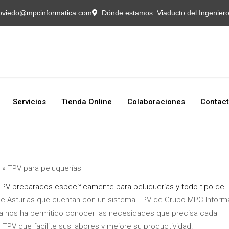
Servicios
Tienda Online
Colaboraciones
Contact
oviedo@mpcinformatica.com
Dónde estamos:
Viaducto del Ingenier
Servicios
Tienda Online
Colaboraciones
Contac
»
TPV para peluquerías
PV preparados específicamente para peluquerías y todo tipo de
e Asturias que cuentan con un sistema TPV de Grupo MPC Inform
ia nos ha permitido conocer las necesidades que precisa cada
 TPV que facilite sus labores y mejore su productividad.