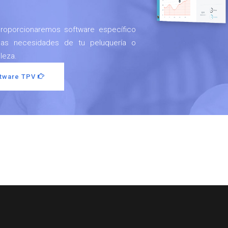
roporcionaremos software específico
 las necesidades de tu peluquería o
leza.
ftware TPV