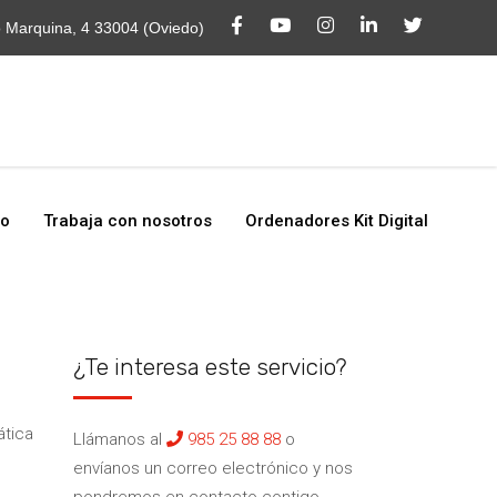
o
Trabaja con nosotros
Ordenadores Kit Digital
o Marquina, 4 33004 (Oviedo)
to
Trabaja con nosotros
Ordenadores Kit Digital
¿Te interesa este servicio?
ática
Llámanos al
985 25 88 88
o
envíanos un correo electrónico y nos