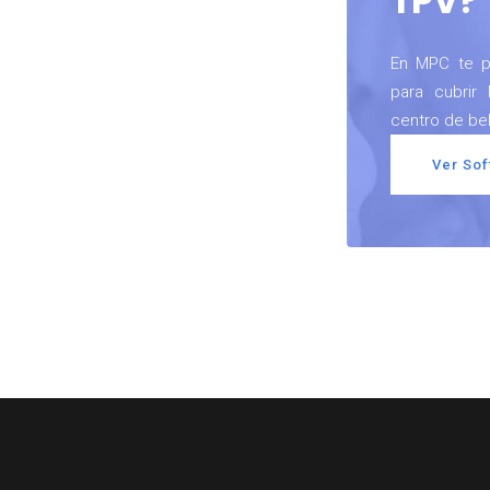
TPV?
En MPC te p
para cubrir
centro de bel
Ver So