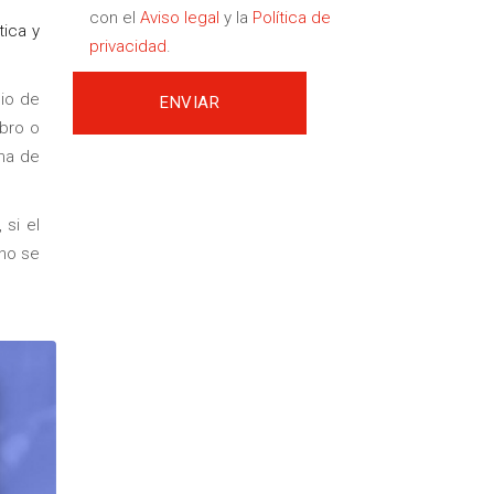
con el
Aviso legal
y la
Política de
tica y
privacidad
.
io de
obro o
ma de
si el
 no se