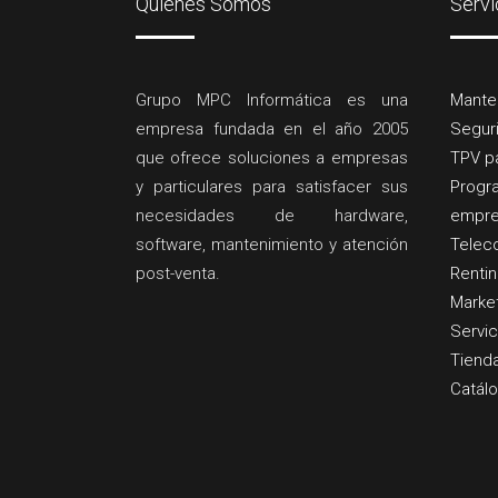
Quiénes Somos
Servi
Grupo MPC Informática es una
Mante
empresa fundada en el año 2005
Segur
que ofrece soluciones a empresas
TPV pa
y particulares para satisfacer sus
Progr
necesidades de hardware,
empre
software, mantenimiento y atención
Telec
post-venta.
Renti
Market
Servic
Tienda
Catálo