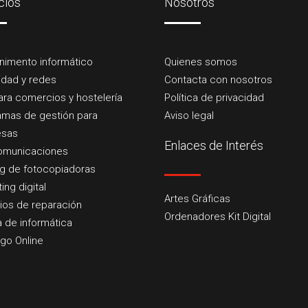
cios
Nosotros
nimento informático
Quienes somos
idad y redes
Contacta con nosotros
ra comercios y hostelería
Política de privacidad
amas de gestión para
Aviso legal
sas
Enlaces de Interés
omunicaciones
ng de fotocopiadoras
ing digital
Artes Gráficas
ios de reparación
Ordenadores Kit Digital
 de informática
go Online