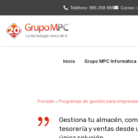
Inicio
Grupo MPC Informática
Teléfono:
985 258 888
Correo:
Inicio
Grupo MPC Informática
Portada
»
Programas de gestión para empresas
Gestiona tu almacén, com
tesorería y ventas desde 
única solución.