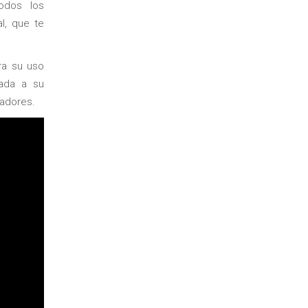
dos los
l, que te
.
ra su uso
ada a su
nadores.
Facil e intuitivo
Tallas/Color
Nueva versión
Servicio posve
cloud