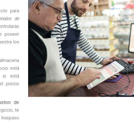
cto para
onales de
trolarás
e poseer
estra los
 almacena
ocio está
 si está
el precio
.
ustivo de
gocio, te
r traspaso