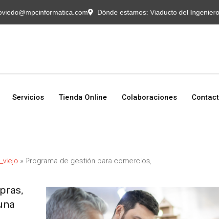
Servicios
Tienda Online
Colaboraciones
Contact
oviedo@mpcinformatica.com
Dónde estamos:
Viaducto del Ingenier
Servicios
Tienda Online
Colaboraciones
Contac
_viejo
»
Programa de gestión para comercios,
pras,
una