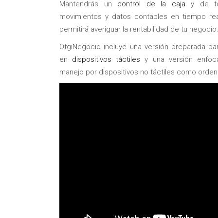
Mantendrás un
control de la caja
y de to
movimientos y datos contables en tiempo rea
permitirá averiguar la rentabilidad de tu negocio
OfgiNegocio incluye una versión preparada pa
en
dispositivos táctiles
y una versión enfoc
manejo por dispositivos no táctiles como orde